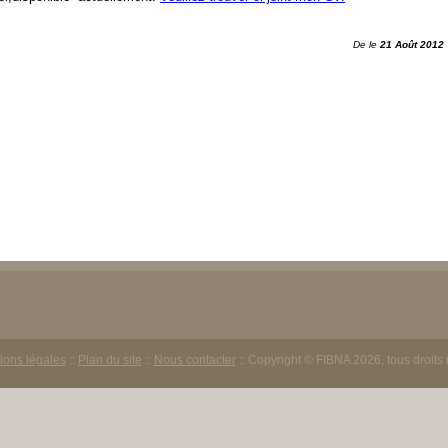
De
le
21 Août 2012
ions légales
::
Plan du site
::
Nous contacter
:: Copyright © FIBNA 2026, tous droits