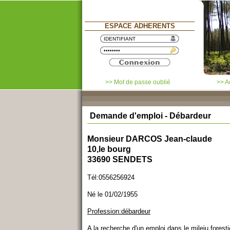
ESPACE ADHERENTS
>> Mot de passe oublié
>> A
Demande d'emploi - Débardeur
Monsieur DARCOS Jean-claude
10,le bourg
33690 SENDETS
Tél:0556256924
Né le 01/02/1955
Profession:débardeur
A la recherche d'un emploi dans le mileiu forest