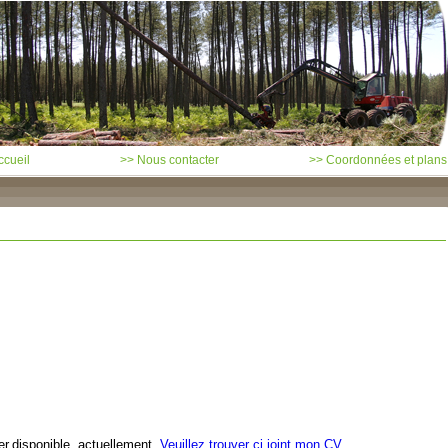
ccueil
>> Nous contacter
>> Coordonnées et plans
ier,disponible actuellement.
Veuillez trouver ci joint mon CV.